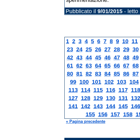
Pubblicato il
9/01/2015
- letto
1
2
3
4
5
6
7
8
9
10
11
23
24
25
26
27
28
29
30
42
43
44
45
46
47
48
49
61
62
63
64
65
66
67
68
80
81
82
83
84
85
86
87
99
100
101
102
103
104
113
114
115
116
117
11
127
128
129
130
131
13
141
142
143
144
145
14
155
156
157
158
1
« Pagina precedente