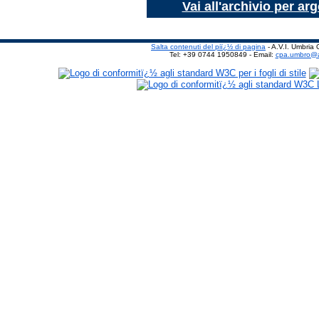
Vai all'archivio per a
Salta contenuti del piï¿½ di pagina
- A.V.I. Umbria
Tel: +39 0744 1950849 - Email:
cpa.umbro@a
8 Only variable references shou
include/functions.php line 540
8 Only variable references shou
kernel/configitem.php line 103
8 Only variable references shou
kernel/configitem.php line 103
8 Only variable references shou
kernel/configitem.php line 100
8 Only variable references shou