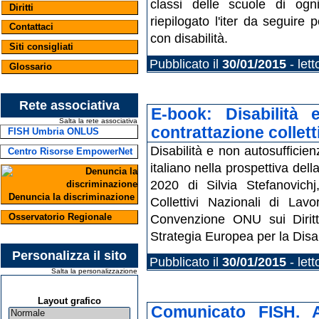
classi delle scuole di og
Diritti
riepilogato l'iter da seguire 
Contattaci
con disabilità.
Siti consigliati
Pubblicato il
30/01/2015
- let
Glossario
Rete associativa
E-book: Disabilità 
Salta la rete associativa
contrattazione collett
FISH Umbria ONLUS
Disabilità e non autosufficienz
Centro Risorse EmpowerNet
italiano nella prospettiva dell
2020 di Silvia Stefanovich
Denuncia la discriminazione
Collettivi Nazionali di Lavo
Osservatorio Regionale
Convenzione ONU sui Diritti
Strategia Europea per la Disa
Personalizza il sito
Pubblicato il
30/01/2015
- let
Salta la personalizzazione
Layout grafico
Comunicato FISH. As