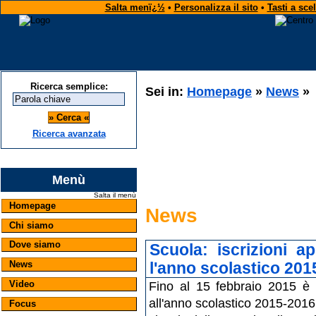
Salta menï¿½
•
Personalizza il sito
•
Tasti a sce
Ricerca semplice:
Sei in:
Homepage
»
News
»
Ricerca avanzata
Menù
Salta il menù
Homepage
News
Chi siamo
Dove siamo
Scuola: iscrizioni a
l'anno scolastico 201
News
Fino al 15 febbraio 2015 è p
Video
all'anno scolastico 2015-2016 
Focus