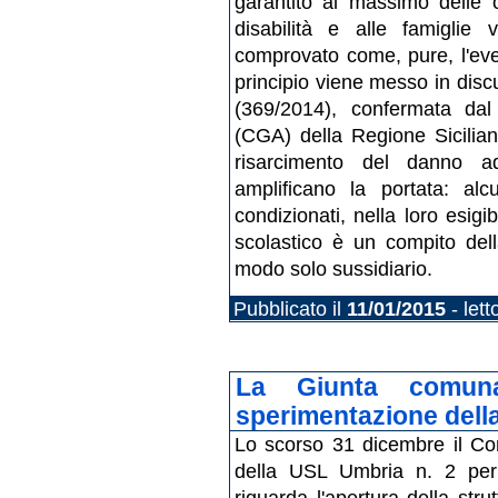
garantito al massimo delle 
disabilità e alle famiglie 
comprovato come, pure, l'ev
principio viene messo in dis
(369/2014), confermata dal 
(CGA) della Regione Sicilian
risarcimento del danno a
amplificano la portata: alcu
condizionati, nella loro esigib
scolastico è un compito dell
modo solo sussidiario.
Pubblicato il
11/01/2015
- lett
La Giunta comuna
sperimentazione della
Lo scorso 31 dicembre il Co
della USL Umbria n. 2 per
riguarda l'apertura della stru